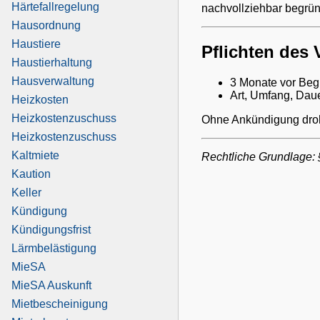
Härtefallregelung
nachvollziehbar begrü
Hausordnung
Haustiere
Pflichten des 
Haustierhaltung
Hausverwaltung
3 Monate vor Begi
Art, Umfang, Daue
Heizkosten
Heizkostenzuschuss
Ohne Ankündigung droh
Heizkostenzuschuss
Kaltmiete
Rechtliche Grundlage
Kaution
Keller
Kündigung
Kündigungsfrist
Lärmbelästigung
MieSA
MieSA Auskunft
Mietbescheinigung