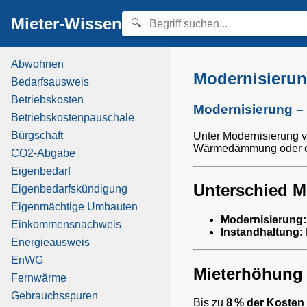
Mieter-Wissen
Abwohnen
Modernisieru
Bedarfsausweis
Betriebskosten
Modernisierung – 
Betriebskostenpauschale
Bürgschaft
Unter Modernisierung v
Wärmedämmung oder ei
CO2-Abgabe
Eigenbedarf
Unterschied M
Eigenbedarfskündigung
Eigenmächtige Umbauten
Modernisierung:
Einkommensnachweis
Instandhaltung:
Energieausweis
EnWG
Mieterhöhung
Fernwärme
Gebrauchsspuren
Bis zu
8 % der Kosten